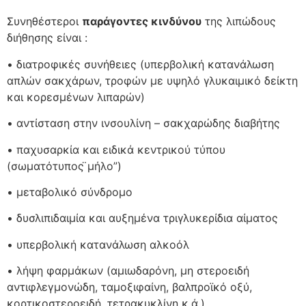
Συνηθέστεροι
παράγοντες κινδύνου
της λιπώδους
διήθησης είναι :
• διατροφικές συνήθειες (υπερβολική κατανάλωση
απλών σακχάρων, τροφών με υψηλό γλυκαιμικό δείκτη
και κορεσμένων λιπαρών)
• αντίσταση στην ινσουλίνη – σακχαρώδης διαβήτης
• παχυσαρκία και ειδικά κεντρικού τύπου
(σωματότυπος ̈μήλο”)
• μεταβολικό σύνδρομο
• δυσλιπιδαιμία και αυξημένα τριγλυκερίδια αίματος
• υπερβολική κατανάλωση αλκοόλ
• λήψη φαρμάκων (αμιωδαρόνη, μη στεροειδή
αντιφλεγμονώδη, ταμοξιφαίνη, βαλπροϊκό οξύ,
κορτικοστεροειδή, τετρακυκλίνη κ.ά.)