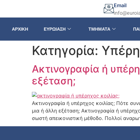
Email
info@euroia
ΑΡΧΙΚΉ
ΕΥΡΩΊΑΣΗ
ΤΜΉΜΑΤΑ
ΠΑ
Κατηγορία:
Υπέρη
Ακτινογραφία ή υπέρηχ
εξέταση;
Ακτινογραφία ή υπέρηχος κοιλίας; Πότε συνι
μια ή άλλη εξέταση; Ακτινογραφία ή υπέρηχο
σωστή απεικονιστική μέθοδο. Πολλοί αναρωτιο