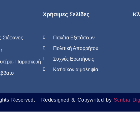
Χρήσιμες Σελίδες
Κλ
Πακέτα Εξετάσεων
ς Στέφανος
Πολιτική Απορρήτου
r
Συχνές Ερωτήσεις
ευτέρα- Παρασκευή
Κατ’οίκον αιμοληψία
άββατο
ghts Reserved.
Redesigned & Copywrited by
Scribia Dig