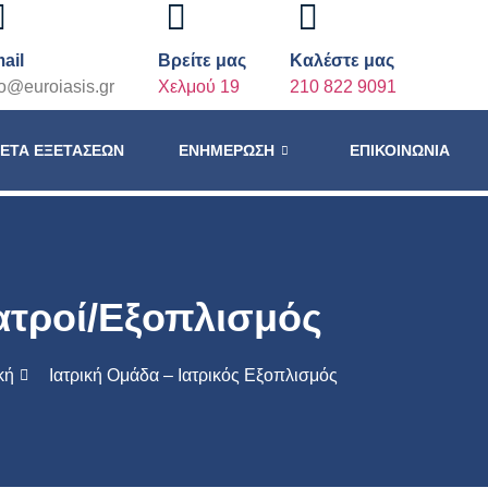
ail
Βρείτε μας
Καλέστε μας
fo@euroiasis.gr
Χελμού 19
210 822 9091
ΈΤΑ ΕΞΕΤΆΣΕΩΝ
ΕΝΗΜΈΡΩΣΗ
ΕΠΙΚΟΙΝΩΝΊΑ
ατροί/Εξοπλισμός
κή
Ιατρική Ομάδα – Ιατρικός Εξοπλισμός