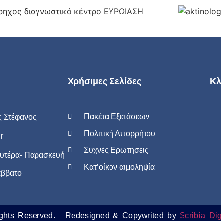
Χρήσιμες Σελίδες
Κλ
Πακέτα Εξετάσεων
ς Στέφανος
Πολιτική Απορρήτου
r
Συχνές Ερωτήσεις
ευτέρα- Παρασκευή
Κατ’οίκον αιμοληψία
άββατο
ghts Reserved.
Redesigned & Copywrited by
Scribia Dig