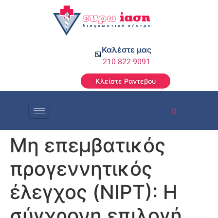
Καλέστε μας
210 822 9091
Κλείστε Ραντεβού
Μη επεμβατικός
προγεννητικός
έλεγχος (NIPT): Η
σύγχρονη επιλογή