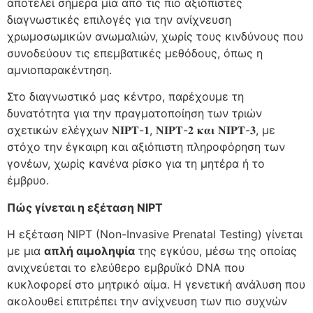
αποτελεί σήμερα μία από τις πιο αξιόπιστες
διαγνωστικές επιλογές για την ανίχνευση
χρωμοσωμικών ανωμαλιών, χωρίς τους κινδύνους που
συνοδεύουν τις επεμβατικές μεθόδους, όπως η
αμνιοπαρακέντηση.
Στο διαγνωστικό μας κέντρο, παρέχουμε τη
δυνατότητα για την πραγματοποίηση των τριών
σχετικών ελέγχων 𝐍𝐈𝐏𝐓-𝟏, 𝐍𝐈𝐏𝐓-𝟐 𝛋𝛂𝛊 𝐍𝐈𝐏𝐓-𝟑, με
στόχο την έγκαιρη και αξιόπιστη πληροφόρηση των
γονέων, χωρίς κανένα ρίσκο για τη μητέρα ή το
έμβρυο.
Πώς γίνεται η εξέταση NIPT
Η εξέταση NIPT (Non-Invasive Prenatal Testing) γίνεται
με μια
απλή αιμοληψία
της εγκύου, μέσω της οποίας
ανιχνεύεται το ελεύθερο εμβρυϊκό DNA που
κυκλοφορεί στο μητρικό αίμα. Η γενετική ανάλυση που
ακολουθεί επιτρέπει την ανίχνευση των πιο συχνών