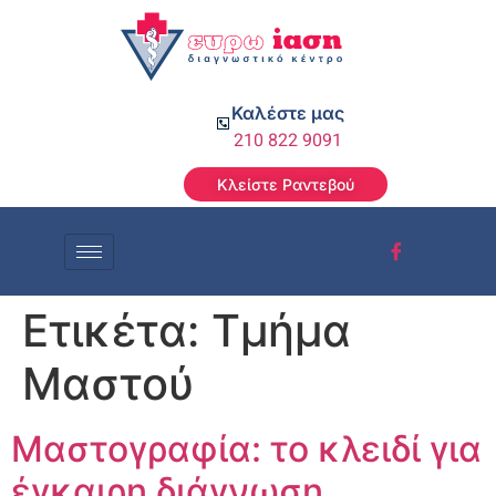
Καλέστε μας
210 822 9091
Κλείστε Ραντεβού
Ετικέτα:
Τμήμα
Μαστού
Μαστογραφία: το κλειδί για
έγκαιρη διάγνωση,