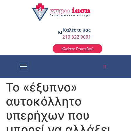
Καλέστε μας
210 822 9091
Κλείστε Ραντεβού
Το «έξυπνο»
αυτοκόλλητο
υπερήχων που
μπορεί να αλλάξει