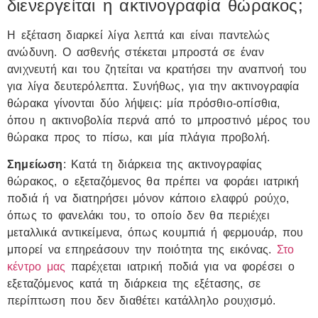
διενεργείται η ακτινογραφία θώρακος;
Η εξέταση διαρκεί λίγα λεπτά και είναι παντελώς
ανώδυνη. Ο ασθενής στέκεται μπροστά σε έναν
ανιχνευτή και του ζητείται να κρατήσει την αναπνοή του
για λίγα δευτερόλεπτα. Συνήθως, για την ακτινογραφία
θώρακα γίνονται δύο λήψεις: μία πρόσθιο-οπίσθια,
όπου η ακτινοβολία περνά από το μπροστινό μέρος του
θώρακα προς το πίσω, και μία πλάγια προβολή.
Σημείωση
: Κατά τη διάρκεια της ακτινογραφίας
θώρακος, ο εξεταζόμενος θα πρέπει να φοράει ιατρική
ποδιά ή να διατηρήσει μόνον κάποιο ελαφρύ ρούχο,
όπως το φανελάκι του, το οποίο δεν θα περιέχει
μεταλλικά αντικείμενα, όπως κουμπιά ή φερμουάρ, που
μπορεί να επηρεάσουν την ποιότητα της εικόνας.
Στο
κέντρο μας
παρέχεται ιατρική ποδιά για να φορέσει ο
εξεταζόμενος κατά τη διάρκεια της εξέτασης, σε
περίπτωση που δεν διαθέτει κατάλληλο ρουχισμό.